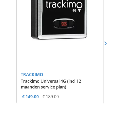
TRACKIMO
TR
Trackimo Universal 4G (incl 12
Aut
maanden service plan)
€ 149.00
€ 189.00
€ 