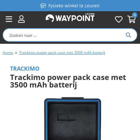
Fysieke winkel te Leuven
0
Persoonlijk advies
Gratis verzending in België vanaf €99
Home
>
Trackimo power pack case met 3500 mAh batterij
TRACKIMO
Trackimo power pack case met
3500 mAh batterij