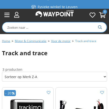
Fysieke winkel te Leuven
0
Persoonlijk advies
Gratis verzending in België vanaf €99
Home
>
Motor & Communicatie
>
Voor de motor
>
Track and trace
Track and trace
3 producten
- 20