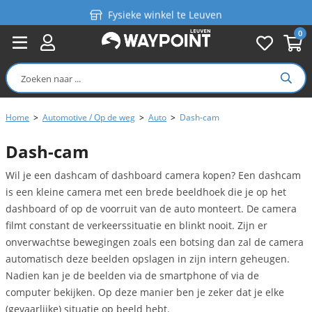
Fysieke winkel te Leuven
0
Persoonlijk advies
Gratis verzending in België vanaf €99
Home
>
Automotive / Op de weg
>
Auto
>
Dash-cam
Dash-cam
Wil je een dashcam of dashboard camera kopen? Een dashcam
is een kleine camera met een brede beeldhoek die je op het
dashboard of op de voorruit van de auto monteert. De camera
filmt constant de verkeerssituatie en blinkt nooit. Zijn er
onverwachtse bewegingen zoals een botsing dan zal de camera
automatisch deze beelden opslagen in zijn intern geheugen.
Nadien kan je de beelden via de smartphone of via de
computer bekijken. Op deze manier ben je zeker dat je elke
(gevaarlijke) situatie op beeld hebt.