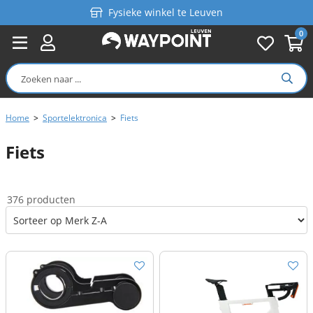
Fysieke winkel te Leuven
0
Persoonlijk advies
Gratis verzending in België vanaf €99
Home
>
Sportelektronica
>
Fiets
Fiets
376 producten