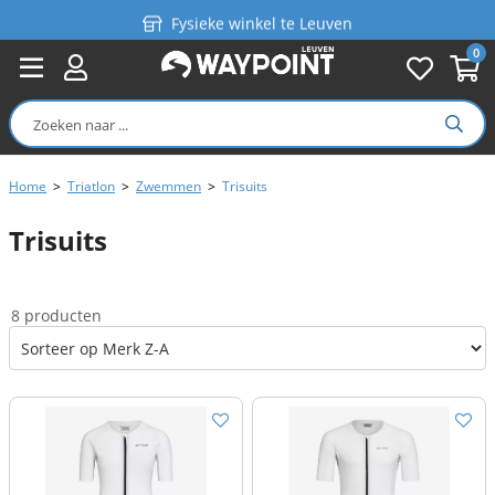
Fysieke winkel te Leuven
0
Persoonlijk advies
Gratis verzending in België vanaf €99
Home
>
Triatlon
>
Zwemmen
>
Trisuits
Trisuits
8 producten