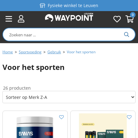
Fysieke winkel te Leuven
0
Persoonlijk advies
Gratis verzending in België vanaf €99
Home
>
Sportvoeding
>
Gebruik
>
Voor het sporten
Voor het sporten
26 producten