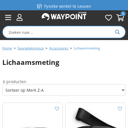
Fysieke winkel te Leuven
0
Persoonlijk advies
Gratis verzending in België vanaf €99
Home
>
Sportelektronica
>
Accessoires
>
Lichaamsmeting
Lichaamsmeting
6 producten