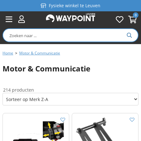
Fysieke winkel te Leuven
0
Persoonlijk advies
Gratis verzending in België vanaf €99
Home
>
Motor & Communicatie
Motor & Communicatie
214 producten