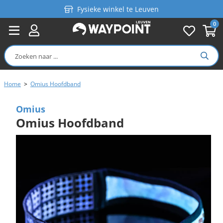
Fysieke winkel te Leuven
0
Persoonlijk advies
Gratis verzending in België vanaf €99
Home
>
Omius Hoofdband
Omius
Omius Hoofdband