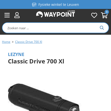
Fysieke winkel te Leuven
0
Persoonlijk advies
Gratis verzending in België vanaf €99
Home
>
Classic Drive 700 Xl
LEZYNE
Classic Drive 700 Xl