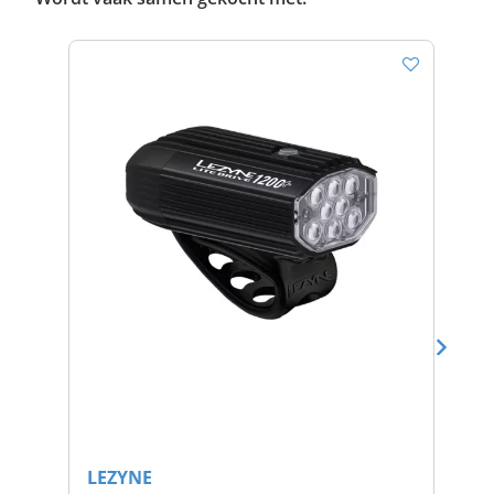
LEZYNE
LE