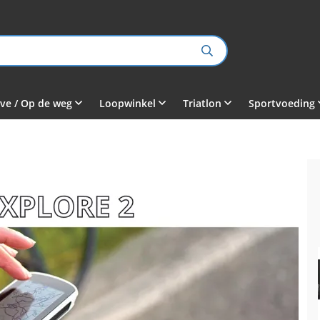
ve / Op de weg
Loopwinkel
Triatlon
Sportvoeding