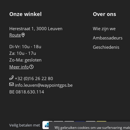
Onze winkel
Over ons
Herestraat 1, 3000 Leuven
Wie zijn we
Route
Ambassadeurs
Di-Vr: 10u - 18u
Geschiedenis
Za: 10u - 17u
Zo-Ma: gesloten
Meer info
+32 (0)16 26 22 80
info.leuven@waypointgps.be
BE 0818.630.114
Veilig betalen met
Bezorgd doo
Wij gebruiken cookies om uw surfervaring mak