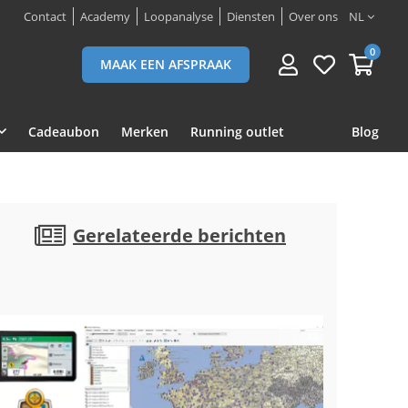
Contact
Academy
Loopanalyse
Diensten
Over ons
NL
0
MAAK EEN AFSPRAAK
Cadeaubon
Merken
Running outlet
Blog
Gerelateerde berichten