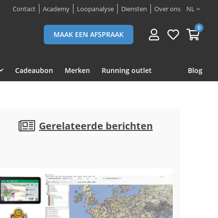
Contact
Academy
Loopanalyse
Diensten
Over ons
NL
0
MAAK EEN AFSPRAAK
Cadeaubon
Merken
Running outlet
Blog
Gerelateerde berichten