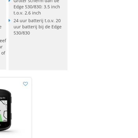
Groter scherm dan de
Edge 530/830: 3.5 inch
t.o.v. 2.6 inch
24 uur batterij t.o.v. 20
e
uur batterij bij de Edge
530/830
eef
ar
 of