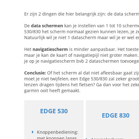
Er zijn 2 dingen die hier belangrijk zijn: de data sche
De
data schermen
kan je instellen van 1 tot 10 scherm
530/830 het scherm normaal gezien kunnen lezen, je ze
Natuurlijk wil je niet 1 datascherm maar wil je er wel
Het
navigatiescherm
is minder aanpasbaar. Het toestel
maar je kan de kaart of navigatiepijl niet groter make
je op je navigatiescherm bvb 2 dataschermen toevoegen
Conclusie:
Of het scherm al dat niet afleesbaar gaat z
moet je niet twijfelen, een Edge 530/830 zal zeker groo
lenzen dragen tijdens het fietsen? Ga dan voor het zeke
garmin ooit heeft gemaakt.
EDGE 530
EDGE 830​
Knoppenbediening:
met knoppen langs