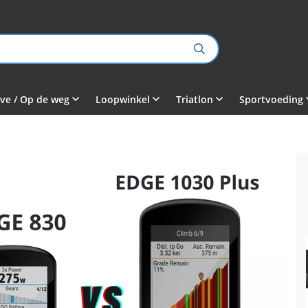
ve / Op de weg
Loopwinkel
Triatlon
Sportvoeding