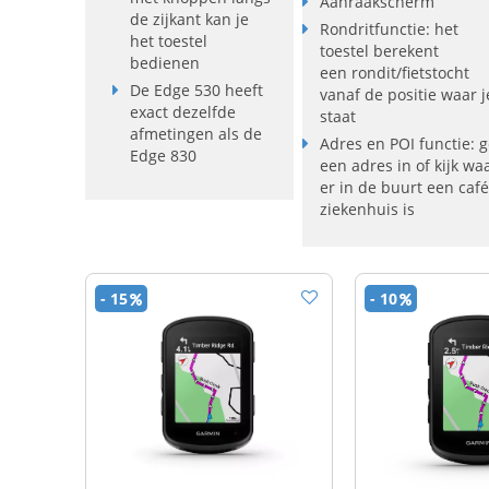
Aanraakscherm
de zijkant kan je
Rondritfunctie: het
het toestel
toestel berekent
bedienen
een rondit/fietstocht
De Edge 530 heeft
vanaf de positie waar j
exact dezelfde
staat
afmetingen als de
Adres en POI functie: g
Edge 830
een adres in of kijk wa
er in de buurt een café
ziekenhuis is
- 15
- 10