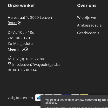
Onze winkel
Over ons
Herestraat 1, 3000 Leuven
Wie zijn we
Route
Ambassadeurs
Di-Vr: 10u - 18u
Geschiedenis
Za: 10u - 17u
Zo-Ma: gesloten
Meer info
+32 (0)16 26 22 80
info.leuven@waypointgps.be
BE 0818.630.114
Veilig betalen met
Bezorgd doo
Wij gebruiken cookies om uw surfervaring mak
akkoord.
Meer info vind je in onze
algemene voorwaard