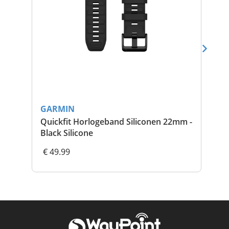
GARMIN
GA
Quickfit Horlogeband Siliconen 22mm -
Ci
Black Silicone
€ 49.99
€ 