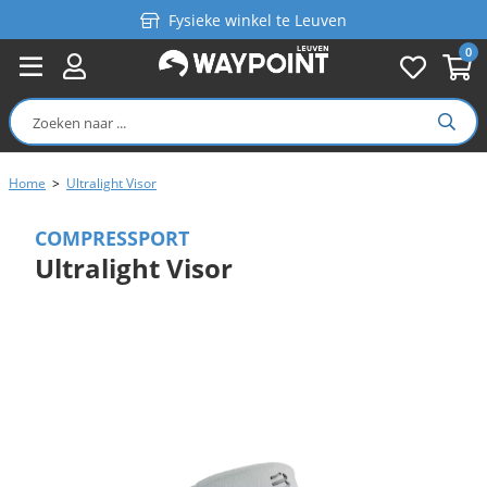
Fysieke winkel te Leuven
0
Persoonlijk advies
Gratis verzending in België vanaf €99
Home
>
Ultralight Visor
COMPRESSPORT
Ultralight Visor