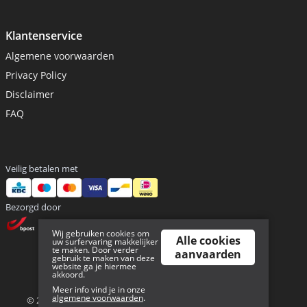
Klantenservice
Algemene voorwaarden
Privacy Policy
Disclaimer
FAQ
Veilig betalen met
Bezorgd door
Wij gebruiken cookies om
Alle cookies
uw surfervaring makkelijker
te maken. Door verder
aanvaarden
gebruik te maken van deze
website ga je hiermee
akkoord.
Sitemap
Meer info vind je in onze
algemene voorwaarden
.
© 2026 Waypoint - BE 0818 630 114 | Powered By
Tilroy
.