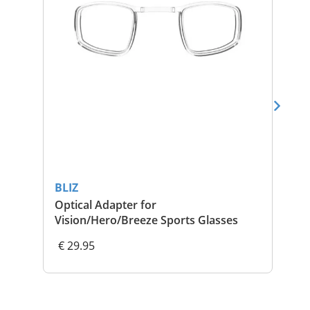
BLIZ
BL
Optical Adapter for
P00
Vision/Hero/Breeze Sports Glasses
€ 29.95
€ 