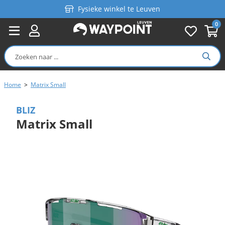
Fysieke winkel te Leuven
0
Persoonlijk advies
Gratis verzending in België vanaf €99
Home
>
Matrix Small
BLIZ
Matrix Small