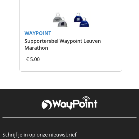
WAYPOINT
WA
Supportersbel Waypoint Leuven
EU 
Marathon
€ 5.00
€ 
Schrijf je in op onze nieuwsbrief