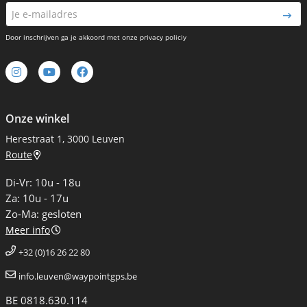
Door inschrijven ga je akkoord met onze privacy policiy
Onze winkel
Herestraat 1, 3000 Leuven
Route
Di-Vr: 10u - 18u
Za: 10u - 17u
Zo-Ma: gesloten
Meer info
+32 (0)16 26 22 80
info.leuven@waypointgps.be
BE 0818.630.114