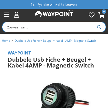
Fysieke winkel te Leuven
0
Persoonlijk advies
Gratis verzending in België vanaf €99
Home
>
Dubbele Usb Fiche + Beugel + Kabel 4AMP - Magnetic Switch
WAYPOINT
Dubbele Usb Fiche + Beugel +
Kabel 4AMP - Magnetic Switch