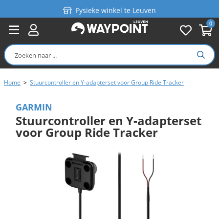
Fysieke winkel te Leuven
0
Persoonlijk advies
Gratis verzending in België vanaf €99
Home
>
Stuurcontroller en Y-adapterset voor Group Ride Tracker
GARMIN
Stuurcontroller en Y-adapterset
voor Group Ride Tracker