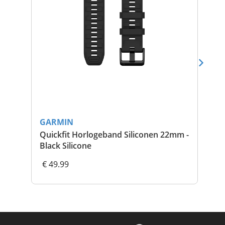
GARMIN
GA
Quickfit Horlogeband Siliconen 22mm -
Ci
Black Silicone
€ 49.99
€ 