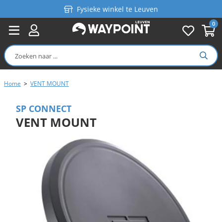
Fysieke winkel te Leuven
0
Persoonlijk advies
Gratis verzending in België vanaf €99
Home
>
VENT MOUNT
SP CONNECT
VENT MOUNT