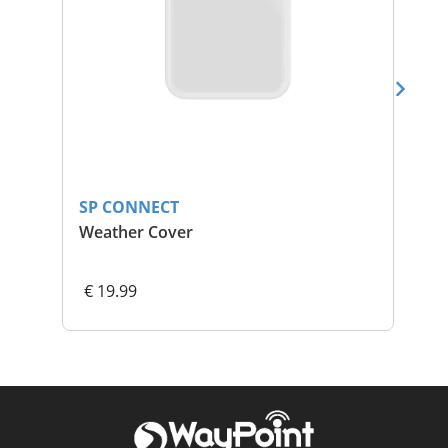
SP CONNECT
SP
Weather Cover
Mi
€ 19.99
€ 