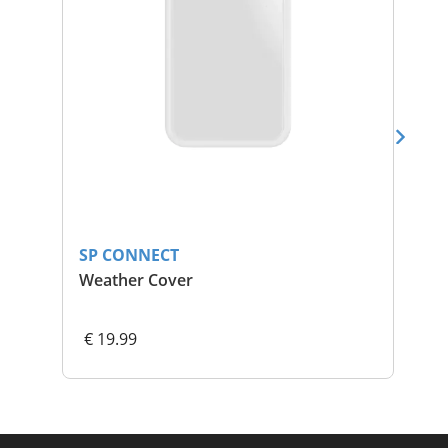
SP CONNECT
SP
Weather Cover
Mi
€ 19.99
€ 