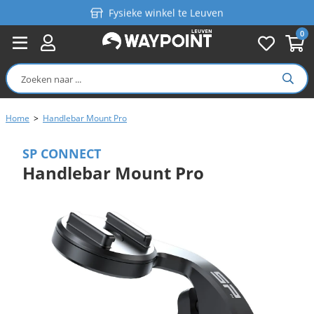
Fysieke winkel te Leuven
0
Persoonlijk advies
Gratis verzending in België vanaf €99
Home
>
Handlebar Mount Pro
SP CONNECT
Handlebar Mount Pro