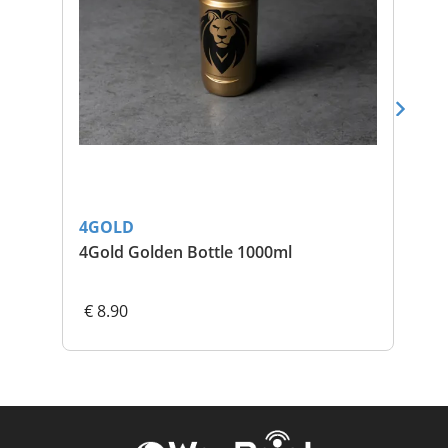
4GOLD
4G
4Gold Golden Bottle 1000ml
Ult
€ 8.90
€ 