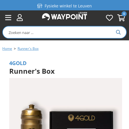
Fysieke winkel te Leuven
0
Persoonlijk advies
Gratis verzending in België vanaf €99
Home
>
Runner's Box
4GOLD
Runner's Box