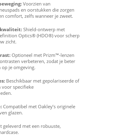
 beweging:
Voorzien van
euspads en oorstukken die zorgen
en comfort, zelfs wanneer je zweet.
kwaliteit:
Shield-ontwerp met
efinition Optics® (HDO®) voor scherp
w zicht.
rast:
Optioneel met Prizm™-lenzen
ontrasten verbeteren, zodat je beter
n op je omgeving.
es:
Beschikbaar met gepolariseerde of
 voor specifieke
heden.
:
Compatibel met Oakley’s originele
ven glazen.
 geleverd met een robuuste,
ardcase.