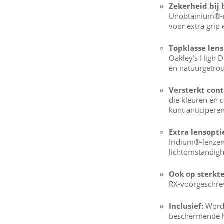
Zekerheid bij
Unobtainium®-n
voor extra grip 
Topklasse lens
Oakley’s High D
en natuurgetrou
Versterkt cont
die kleuren en c
kunt anticipere
Extra lensopti
Iridium®-lenzen
lichtomstandig
Ook op sterkte
RX-voorgeschre
Inclusief:
Wordt
beschermende h