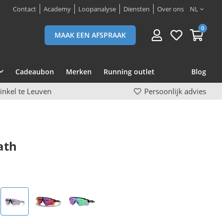
Contact
Academy
Loopanalyse
Diensten
Over ons
NL
0
MAAK EEN AFSPRAAK
Cadeaubon
Merken
Running outlet
Blog
inkel te Leuven
Persoonlijk advies
ath