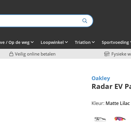
ve / Op de weg
Loopwinkel
Triatlon
Sportvoeding
Veilig online betalen
Fysieke w
Oakley
Radar EV P
Kleur:
Matte Lilac