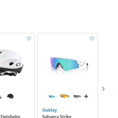
Oakley
Oakle
 Fietshelm
Sphaera Strike
Sphae