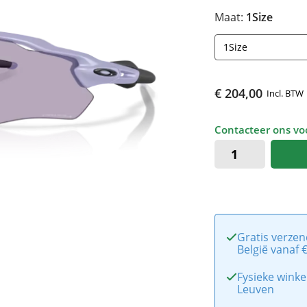
Maat:
1Size
1Size
€ 204,00
Incl. BTW
Contacteer ons voo
Gratis verzen
België vanaf 
Fysieke winke
Leuven