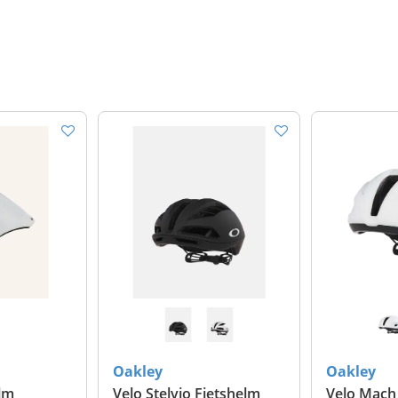
Oakley
Oakley
elm
Velo Stelvio Fietshelm
Velo Mach