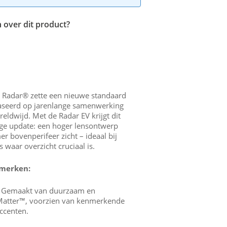
 over dit product?
y Radar® zette een nieuwe standaard
ebaseerd op jarenlange samenwerking
eldwijd. Met de Radar EV krijgt dit
ige update: een hoger lensontwerp
er bovenperifeer zicht – ideaal bij
s waar overzicht cruciaal is.
nmerken:
Gemaakt van duurzaam en
 Matter™, voorzien van kenmerkende
ccenten.