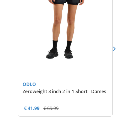
ODLO
OD
Zeroweight 3 inch 2-in-1 Short - Dames
Pe
€ 41.99
€ 69.99
€ 