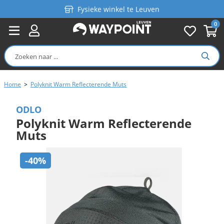
Fysieke winkel te Leuven
0
Persoonlijk advies
Gratis verzending in België vanaf €99
Home
>
Polyknit Warm Reflecterende Muts
ODLO
Polyknit Warm Reflecterende
Muts
-40%