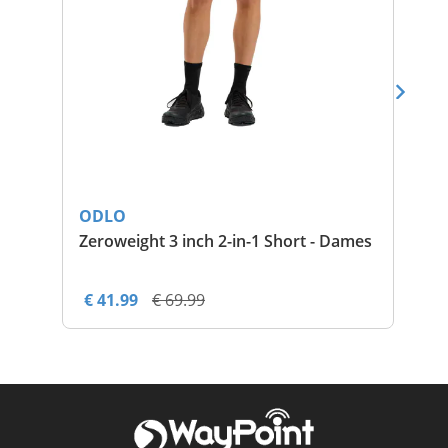
ODLO
OD
Zeroweight 3 inch 2-in-1 Short - Dames
Pe
€ 41.99
€ 69.99
€ 