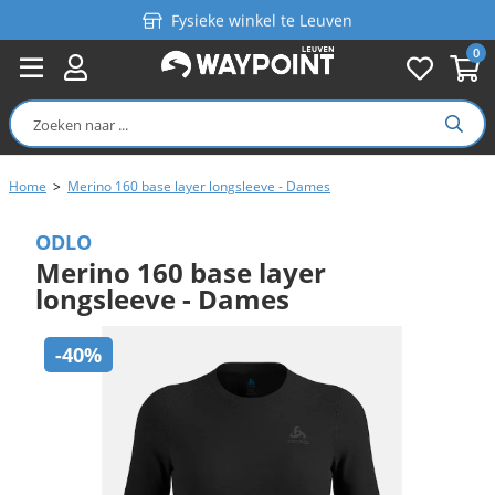
Fysieke winkel te Leuven
0
Persoonlijk advies
Gratis verzending in België vanaf €99
Home
>
Merino 160 base layer longsleeve - Dames
ODLO
Merino 160 base layer
longsleeve - Dames
-40%