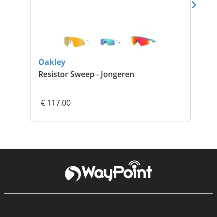
Oakley
Oa
Resistor Sweep - Jongeren
Vel
€ 117.00
€ 