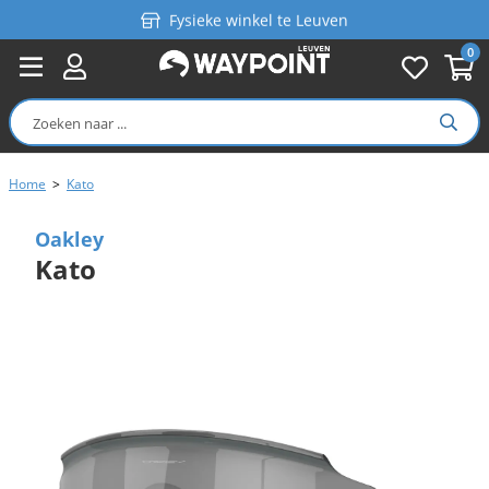
Fysieke winkel te Leuven
0
Persoonlijk advies
Gratis verzending in België vanaf €99
Home
>
Kato
Oakley
Kato