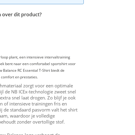
 over dit product?
rloop plant, een intensieve intervaltraining
ek bent naar een comfortabel sportshirt voor
w Balance RC Essential T-Shirt biedt de
 comfort en prestaties.
materiaal zorgt voor een optimale
wijl de NB ICEx-technologie zweet snel
extra snel laat drogen. Zo blijf je ook
 of intensieve trainingen fris en
j de standaard pasvorm valt het shirt
haam, waardoor je volledige
ehoudt zonder overtollige stof.
New Balance-logo verhoogt de