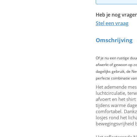
Heb je nog vragen
Stel een vraag
Omschrijving
Of je nu een rustige duu
afwerkt of gewoon op zo
dagelijks gebruik, de Ne
perfecte combinatie van
Het ademende mesh
luchtcirculatie, ter
afvoert en het shirt 
tijdens warme dagen
comfortabel. Dankzi
losjes rond het lic
bewegingsvrijheid b
Het reflecterende 