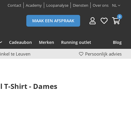
Contact
Academy
Loopanalyse
Diensten
Over ons
NL
0
MAAK EEN AFSPRAAK
Cadeaubon
Merken
Running outlet
Blog
inkel te Leuven
Persoonlijk advies
l T-Shirt - Dames