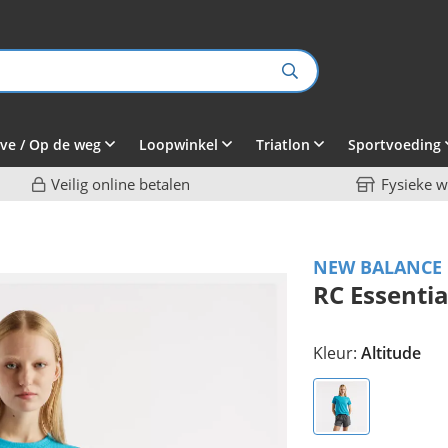
ve / Op de weg
Loopwinkel
Triatlon
Sportvoeding
Veilig online betalen
Fysieke w
NEW BALANCE
RC Essentia
Kleur:
Altitude