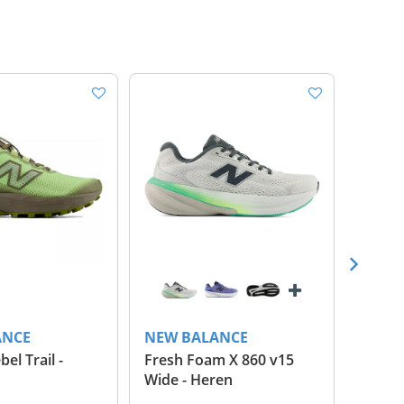
ANCE
NEW BALANCE
NEW 
bel Trail -
Fresh Foam X 860 v15
Fresh 
Wide - Heren
Dame