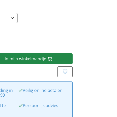
In
mijn
winkelmandje
ding in
Veilig online betalen
€99
l te
Persoonlijk advies