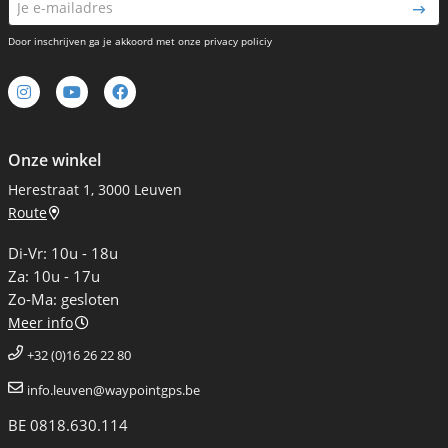
Door inschrijven ga je akkoord met onze privacy policiy
Onze winkel
Herestraat 1, 3000 Leuven
Route
Di-Vr: 10u - 18u
Za: 10u - 17u
Zo-Ma: gesloten
Meer info
+32 (0)16 26 22 80
info.leuven@waypointgps.be
BE 0818.630.114