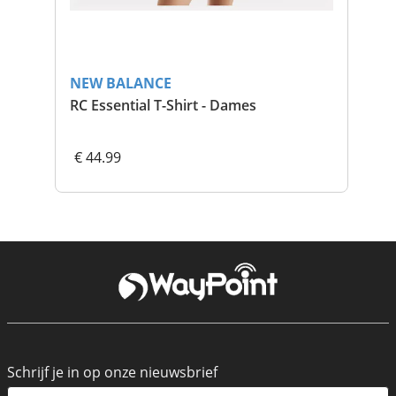
NEW BALANCE
NE
RC Essential T-Shirt - Dames
2-I
€ 44.99
€ 
Schrijf je in op onze nieuwsbrief