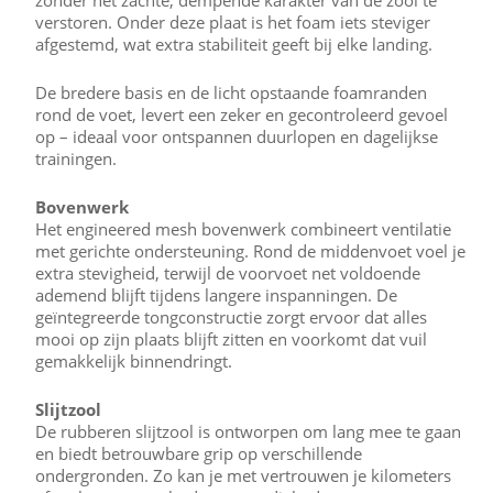
zonder het zachte, dempende karakter van de zool te
verstoren. Onder deze plaat is het foam iets steviger
afgestemd, wat extra stabiliteit geeft bij elke landing.
De bredere basis en de licht opstaande foamranden
rond de voet, levert een zeker en gecontroleerd gevoel
op – ideaal voor ontspannen duurlopen en dagelijkse
trainingen.
Bovenwerk
Het engineered mesh bovenwerk combineert ventilatie
met gerichte ondersteuning. Rond de middenvoet voel je
extra stevigheid, terwijl de voorvoet net voldoende
ademend blijft tijdens langere inspanningen. De
geïntegreerde tongconstructie zorgt ervoor dat alles
mooi op zijn plaats blijft zitten en voorkomt dat vuil
gemakkelijk binnendringt.
Slijtzool
De rubberen slijtzool is ontworpen om lang mee te gaan
en biedt betrouwbare grip op verschillende
ondergronden. Zo kan je met vertrouwen je kilometers