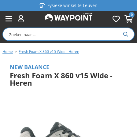
Fysieke winkel te Leuven
0
Persoonlijk advies
Gratis verzending in België vanaf €99
Home
>
Fresh Foam X 860 v15 Wide - Heren
NEW BALANCE
Fresh Foam X 860 v15 Wide -
Heren