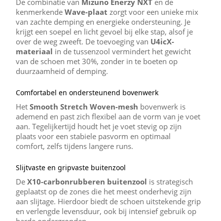
De combinatie van
Mizuno Enerzy NXT
en de
kenmerkende
Wave-plaat
zorgt voor een unieke mix
van zachte demping en energieke ondersteuning. Je
krijgt een soepel en licht gevoel bij elke stap, alsof je
over de weg zweeft. De toevoeging van
U4icX-
materiaal
in de tussenzool vermindert het gewicht
van de schoen met 30%, zonder in te boeten op
duurzaamheid of demping.
Comfortabel en ondersteunend bovenwerk
Het
Smooth Stretch Woven-mesh
bovenwerk is
ademend en past zich flexibel aan de vorm van je voet
aan. Tegelijkertijd houdt het je voet stevig op zijn
plaats voor een stabiele pasvorm en optimaal
comfort, zelfs tijdens langere runs.
Slijtvaste en gripvaste buitenzool
De
X10-carbonrubberen buitenzool
is strategisch
geplaatst op de zones die het meest onderhevig zijn
aan slijtage. Hierdoor biedt de schoen uitstekende grip
en verlengde levensduur, ook bij intensief gebruik op