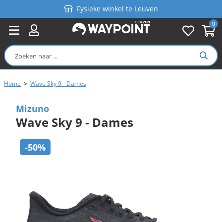
Fysieke winkel te Leuven
0
Persoonlijk advies
Gratis verzending in België vanaf €99
Home
>
Wave Sky 9 - Dames
Mizuno
Wave Sky 9 - Dames
-50%