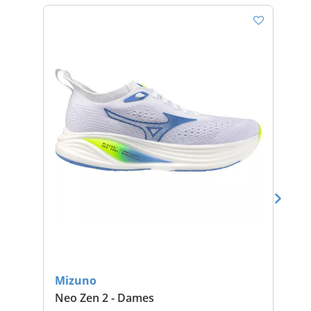
Mizuno
Mi
Neo Zen 2 - Dames
Wav