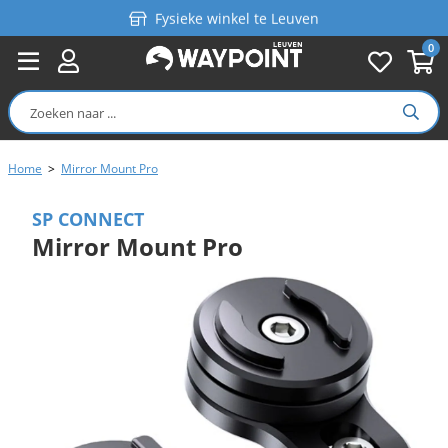
Fysieke winkel te Leuven
0
Persoonlijk advies
Gratis verzending in België vanaf €99
Home
>
Mirror Mount Pro
SP CONNECT
Mirror Mount Pro