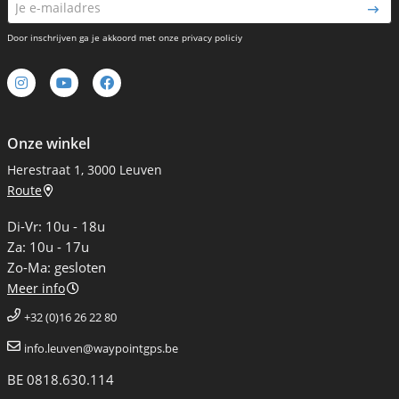
Door inschrijven ga je akkoord met onze privacy policiy
Onze winkel
Herestraat 1, 3000 Leuven
Route
Di-Vr: 10u - 18u
Za: 10u - 17u
Zo-Ma: gesloten
Meer info
+32 (0)16 26 22 80
info.leuven@waypointgps.be
BE 0818.630.114