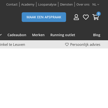
Contact
Academy
Loopanalyse
Diensten
Over ons
NL
0
MAAK EEN AFSPRAAK
Cadeaubon
Merken
Running outlet
Blog
inkel te Leuven
Persoonlijk advies