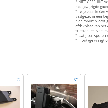
* NIET GESCHIKT v
het gewijzigde gat
* regelbaar in één 
vastgezet in een be
* de mount wordt g
afdekplaat van het 
substantieel verste
* laat geen sporen 
* montage vraagt 