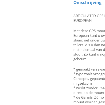
Omschrijving
ARTICULATED GPS
EUROPEAN
Met deze GPS mou
European kunt u uw
staan: net onder uw
tellers. Als u dan n
niet helemaal van d
stuur. Zo kunt u no
gebeurt.
* gemaakt van zwa
* type zoals vroeg
Concepts, gepatent
migsel.com
* werkt zonder RAM
direct op de mount
* de Garmin Zümo 5
mount worden ges