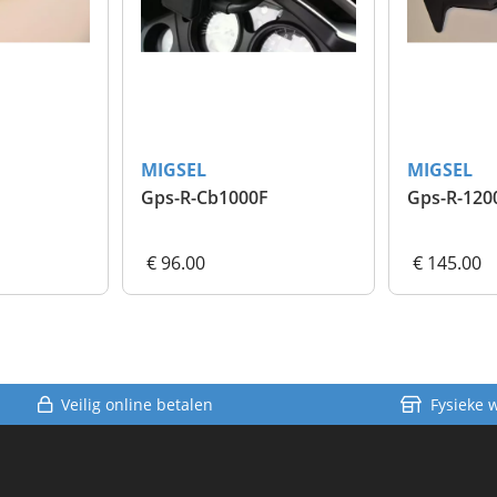
MIGSEL
MIGSEL
Gps-R-Cb1000F
Gps-R-120
€ 96.00
€ 145.00
Veilig online betalen
Fysieke 