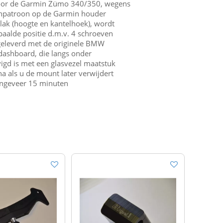
oor de Garmin Zümo 340/350, wegens
enpatroon op de Garmin houder
vlak (hoogte en kantelhoek), wordt
paalde positie d.m.v. 4 schroeven
eleverd met de originele BMW
dashboard, die langs onder
vigd is met een glasvezel maatstuk
na als u de mount later verwijdert
ongeveer 15 minuten