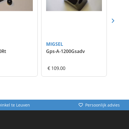
MIGSEL
MIGS
0Rt
Gps-A-1200Gsadv
Gps-R
€ 109.00
€ 79.
winkel te Leuven
Persoonlijk advies