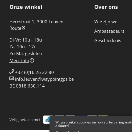
Onze winkel
Over ons
Herestraat 1, 3000 Leuven
Wie zijn we
Route
Ambassadeurs
Di-Vr: 10u - 18u
Geschiedenis
Za: 10u - 17u
Zo-Ma: gesloten
Meer info
+32 (0)16 26 22 80
info.leuven@waypointgps.be
BE 0818.630.114
Veilig betalen met
Bezorgd doo
Wij gebruiken cookies om uw surfervaring mak
akkoord.