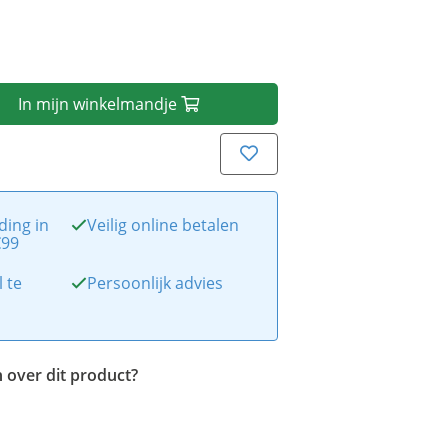
In
mijn
winkelmandje
ding in
Veilig online betalen
€99
l te
Persoonlijk advies
 over dit product?