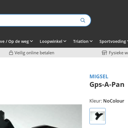
ve / Op de weg
Loopwinkel
Triatlon
Sportvoeding
Veilig online betalen
Fysieke w
MIGSEL
Gps-A-Pan
Kleur:
NoColour