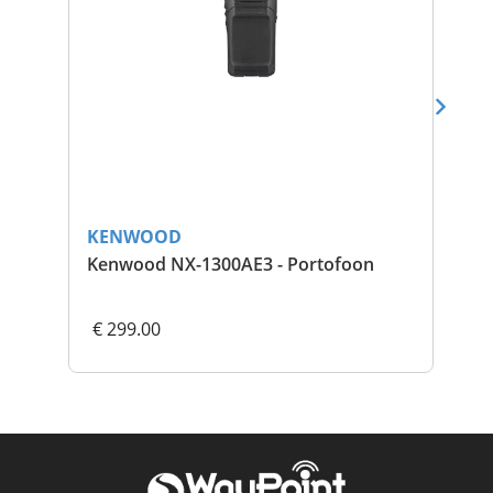
KENWOOD
KE
Kenwood NX-1300AE3 - Portofoon
UBZ
€ 299.00
€ 