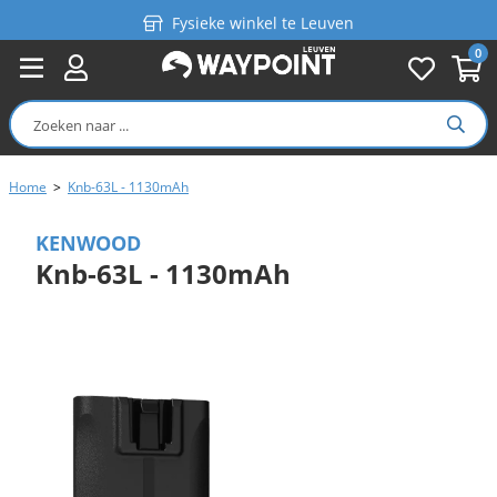
Fysieke winkel te Leuven
0
Persoonlijk advies
Gratis verzending in België vanaf €99
Home
>
Knb-63L - 1130mAh
KENWOOD
Knb-63L - 1130mAh