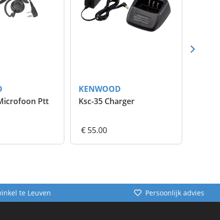
D
KENWOOD
KEN
Emc-12W Microfoon Ptt
Ksc-35 Charger
Knb-4
€ 55.00
€ 70.
winkel te Leuven
Persoonlijk advies