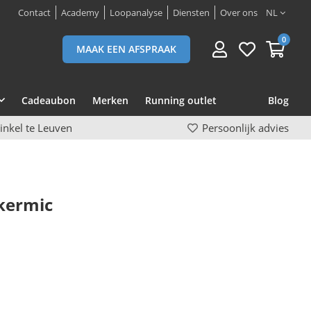
Contact
Academy
Loopanalyse
Diensten
Over ons
NL
0
MAAK EEN AFSPRAAK
Cadeaubon
Merken
Running outlet
Blog
inkel te Leuven
Persoonlijk advies
kermic