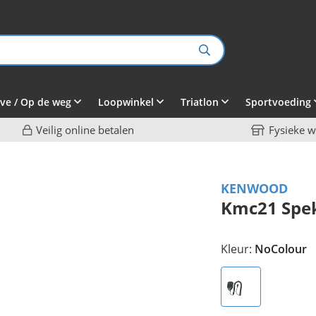
ve / Op de weg
Loopwinkel
Triatlon
Sportvoeding
Veilig online betalen
Fysieke w
KENWOOD
Kmc21 Spe
Kleur:
NoColour