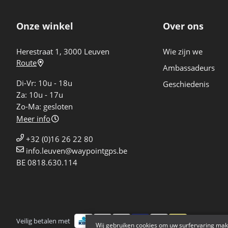
Onze winkel
Over ons
Herestraat 1, 3000 Leuven
Wie zijn we
Route
Ambassadeurs
Di-Vr: 10u - 18u
Geschiedenis
Za: 10u - 17u
Zo-Ma: gesloten
Meer info
+32 (0)16 26 22 80
info.leuven@waypointgps.be
BE 0818.630.114
Veilig betalen met
Bezorgd doo
Wij gebruiken cookies om uw surfervaring mak