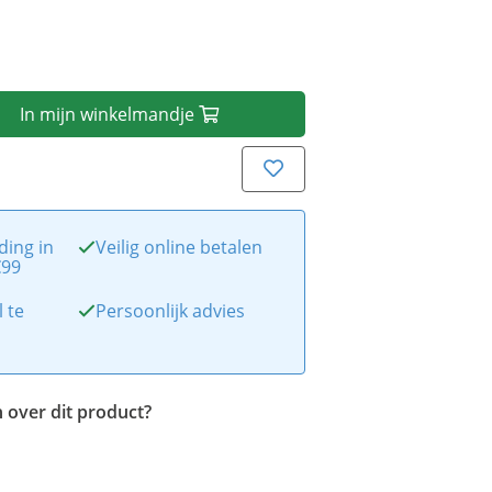
In
mijn
winkelmandje
ding in
Veilig online betalen
€99
l te
Persoonlijk advies
 over dit product?