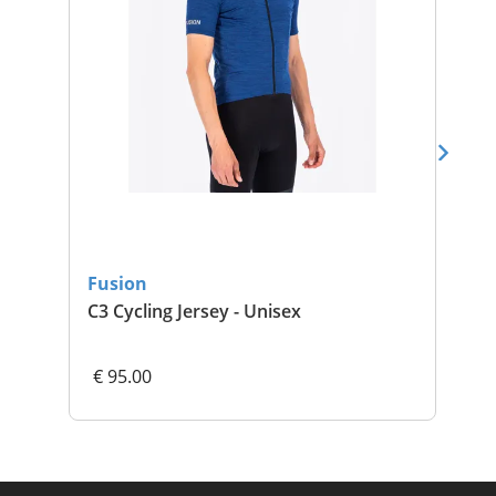
Fusion
Fu
C3 Cycling Jersey - Unisex
Spo
€ 95.00
€ 