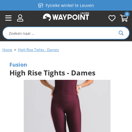
Fysieke winkel te Leuven
0
Persoonlijk advies
Gratis verzending in België vanaf €99
Home
>
High Rise Tights - Dames
Fusion
High Rise Tights - Dames