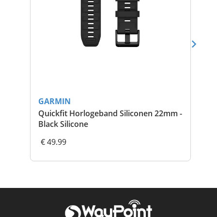
GARMIN
GA
Quickfit Horlogeband Siliconen 22mm -
Ci
Black Silicone
€ 49.99
€ 