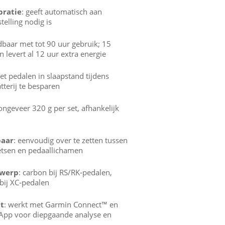
bratie
: geeft automatisch aan
elling nodig is
dbaar met tot 90 uur gebruik; 15
 levert al 12 uur extra energie
zet pedalen in slaapstand tijdens
tterij te besparen
 ongeveer 320 g per set, afhankelijk
baar
: eenvoudig over te zetten tussen
ietsen en pedaallichamen
twerp
: carbon bij RS/RK‑pedalen,
 bij XC‑pedalen
it
: werkt met Garmin Connect™ en
 App voor diepgaande analyse en