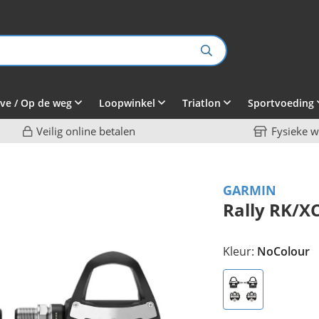
ve / Op de weg
Loopwinkel
Triatlon
Sportvoeding
Veilig online betalen
Fysieke w
GARMIN
Rally RK/X
Kleur:
NoColour