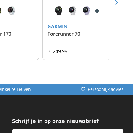
GARMIN
GARM
r 170
Forerunner 70
Stuurc
adapt
Ride T
€ 249.99
€ 79.
winkel te Leuven
Persoonlijk advies
Schrijf je in op onze nieuwsbrief