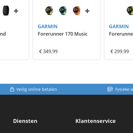
GARMIN
GARMIN
and
Forerunner 170 Music
Forerunne
€ 349.99
€ 299.99
Veilig online betalen
Fysieke 
Diensten
Klantenservice