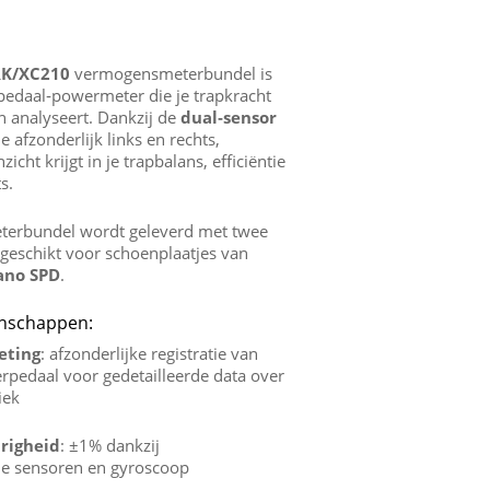
RK/XC210
vermogensmeterbundel is
edaal‑powermeter die je trapkracht
 analyseert. Dankzij de
dual‑sensor
e afzonderlijk links en rechts,
icht krijgt in je trapbalans, efficiëntie
s.
erbundel wordt geleverd met twee
 geschikt voor schoenplaatjes van
ano SPD
.
enschappen:
eting
: afzonderlijke registratie van
erpedaal voor gedetailleerde data over
iek
righeid
: ±1% dankzij
de sensoren en gyroscoop