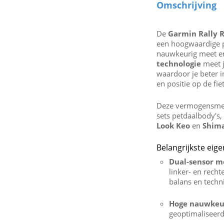
Omschrijving
De
Garmin Rally 
een hoogwaardige p
nauwkeurig meet en
technologie
meet j
waardoor je beter inz
en positie op de fiet
Deze vermogensmet
sets petdaalbody's,
Look Keo
en
Shim
Belangrijkste eig
Dual‑sensor m
linker- en recht
balans en techn
Hoge nauwkeu
geoptimaliseer