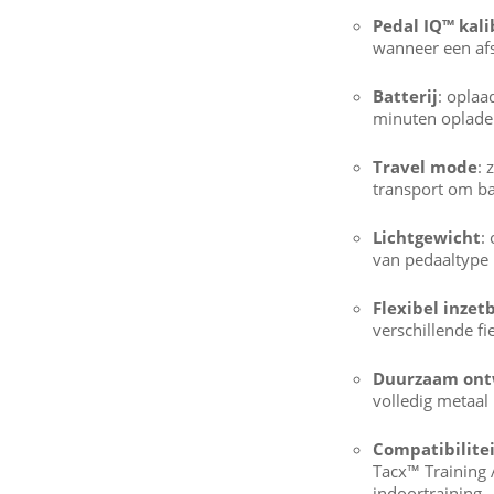
Pedal IQ™ kali
wanneer een afst
Batterij
: oplaa
minuten opladen
Travel mode
: 
transport om ba
Lichtgewicht
:
van pedaaltype
Flexibel inzet
verschillende f
Duurzaam on
volledig metaal
Compatibilite
Tacx™ Training
indoortraining