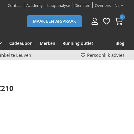
Contact
Academy
Loopanalyse
Diensten
Over ons
NL
0
MAAK EEN AFSPRAAK
Cadeaubon
Merken
Running outlet
Blog
inkel te Leuven
Persoonlijk advies
C210