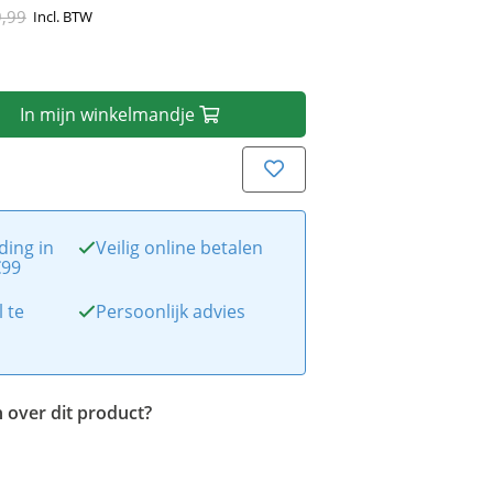
9,99
Incl. BTW
In
mijn
winkelmandje
ding in
Veilig online betalen
€99
l te
Persoonlijk advies
 over dit product?