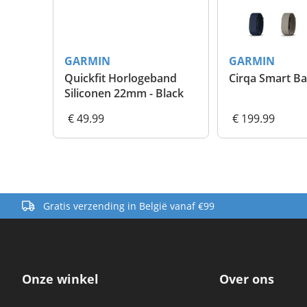
GARMIN
GARMIN
Quickfit Horlogeband
Cirqa Smart B
Siliconen 22mm - Black
Silicone
€ 49.99
€ 199.99
Gratis verzending in België vanaf €99
Onze winkel
Over ons