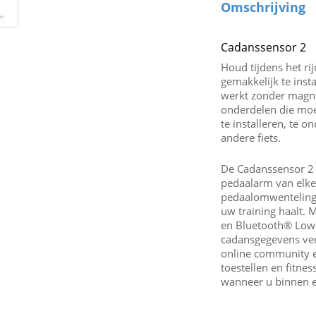
Omschrijving
Cadanssensor 2
Houd tijdens het ri
gemakkelijk te inst
werkt zonder magne
onderdelen die moet
te installeren, te 
andere fiets.
De Cadanssensor 2
pedaalarm van elke
pedaalomwentelinge
uw training haalt. 
en Bluetooth® Low 
cadansgegevens ve
online community e
toestellen en fitne
wanneer u binnen en