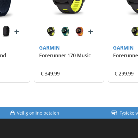
GARMIN
GARMIN
Forerunner 170
Forerunner 70
€ 299.99
€ 249.99
Veilig online betalen
Fysieke 