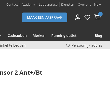
Contact
Academy
Loopanalyse
Diensten
Over ons
NL
0
MAAK EEN AFSPRAAK
Cadeaubon
Merken
Running outlet
Blog
inkel te Leuven
Persoonlijk advies
nsor 2 Ant+/Bt