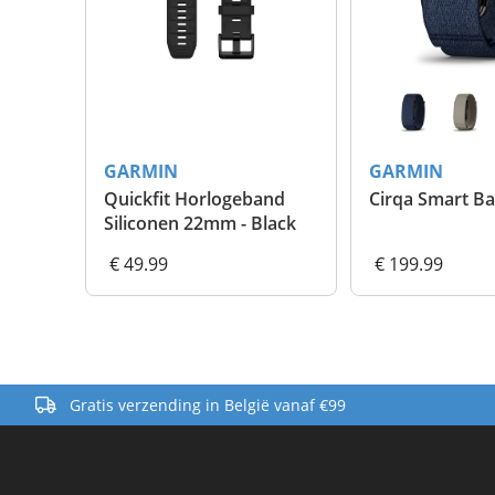
GARMIN
GARMIN
Cirqa Smart Band
Forerunner 170 Music
€ 199.99
€ 349.99
Gratis verzending in België vanaf €99