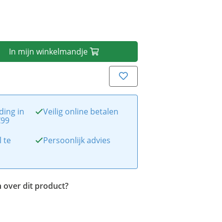
In
mijn
winkelmandje
ding in
Veilig online betalen
€99
l te
Persoonlijk advies
 over dit product?