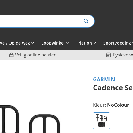
ve / Op de weg
Loopwinkel
Triatlon
Sportvoeding
Veilig online betalen
Fysieke w
GARMIN
Cadence Se
Kleur:
NoColour