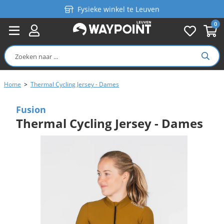
Fysieke winkel te Leuven
0
Persoonlijk advies
Gratis verzending in België vanaf €99
Home
>
Thermal Cycling Jersey - Dames
Fusion
Thermal Cycling Jersey - Dames