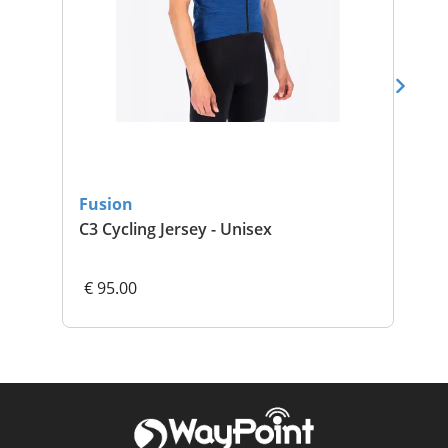
Fusion
Fu
C3 Cycling Jersey - Unisex
Spo
€ 95.00
€ 