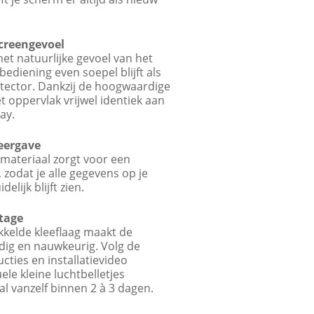
creengevoel
het natuurlijke gevoel van het
ediening even soepel blijft als
tector. Dankzij de hoogwaardige
t oppervlak vrijwel identiek aan
ay.
eergave
materiaal zorgt voor een
 zodat je alle gegevens op je
lijk blijft zien.
tage
kkelde kleeflaag maakt de
udig en nauwkeurig. Volg de
ucties en installatievideo
ele kleine luchtbelletjes
l vanzelf binnen 2 à 3 dagen.