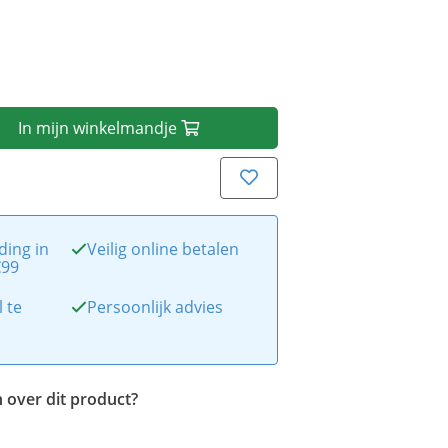
In
mijn
winkelmandje
ding in
Veilig online betalen
€99
l te
Persoonlijk advies
 over dit product?