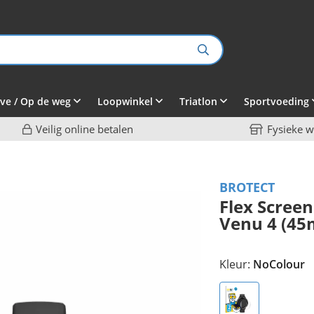
ve / Op de weg
Loopwinkel
Triatlon
Sportvoeding
Veilig online betalen
Fysieke w
BROTECT
Flex Scree
Venu 4 (4
Kleur:
NoColour