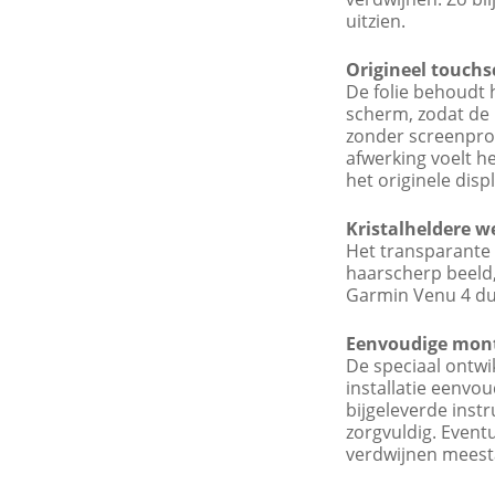
uitzien.
Origineel touchs
De folie behoudt 
scherm, zodat de b
zonder screenpro
afwerking voelt he
het originele displ
Kristalheldere w
Het transparante 
haarscherp beeld,
Garmin Venu 4 duide
Eenvoudige mon
De speciaal ontwi
installatie eenvo
bijgeleverde instr
zorgvuldig. Eventu
verdwijnen meesta