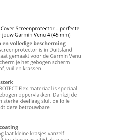
-Cover Screenprotector – perfecte
 jouw Garmin Venu 4 (45 mm)
 en volledige bescherming
creenprotector is in Duitsland
maat gemaakt voor de Garmin Venu
scherm je het gebogen scherm
f, vuil en krassen.
 sterk
ROTECT Flex-materiaal is speciaal
ebogen oppervlakken. Dankzij de
n sterke kleeflaag sluit de folie
edt deze betrouwbare
 coating
g laat kleine krasjes vanzelf
ft je scherm er altijd als nieuw