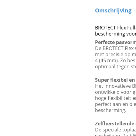
Omschrijving
BROTECT Flex Full
bescherming voor
Perfecte pasvorm
De BROTECT Flex s
met precisie op 
4 (45 mm). Zo be
optimaal tegen sto
Super flexibel en
Het innovatieve B
ontwikkeld voor g
hoge flexibiliteit e
perfect aan en bi
bescherming.
Zelfherstellende
De speciale toplaa
verdwijnen. Zo blij