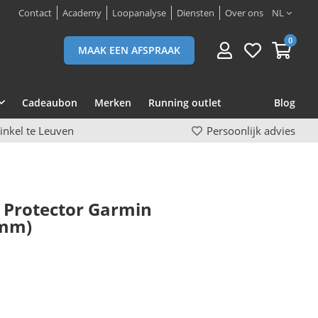
Contact
Academy
Loopanalyse
Diensten
Over ons
NL
0
MAAK EEN AFSPRAAK
Cadeaubon
Merken
Running outlet
Blog
inkel te Leuven
Persoonlijk advies
n Protector Garmin
5mm)