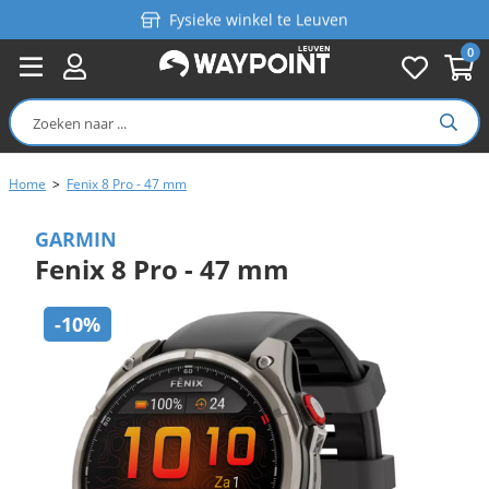
Fysieke winkel te Leuven
0
Persoonlijk advies
Gratis verzending in België vanaf €99
Home
>
Fenix 8 Pro - 47 mm
GARMIN
Fenix 8 Pro - 47 mm
-10%