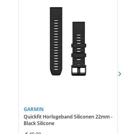
GARMIN
GA
Quickfit Horlogeband Siliconen 22mm -
Ci
Black Silicone