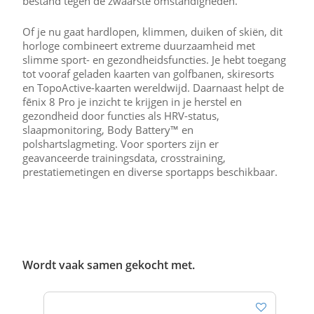
bestand tegen de zwaarste omstandigheden.
Of je nu gaat hardlopen, klimmen, duiken of skiën, dit
horloge combineert extreme duurzaamheid met
slimme sport- en gezondheidsfuncties. Je hebt toegang
tot vooraf geladen kaarten van golfbanen, skiresorts
en TopoActive-kaarten wereldwijd. Daarnaast helpt de
fēnix 8 Pro je inzicht te krijgen in je herstel en
gezondheid door functies als HRV-status,
slaapmonitoring, Body Battery™ en
polshartslagmeting. Voor sporters zijn er
geavanceerde trainingsdata, crosstraining,
prestatiemetingen en diverse sportapps beschikbaar.
Wordt vaak samen gekocht met.