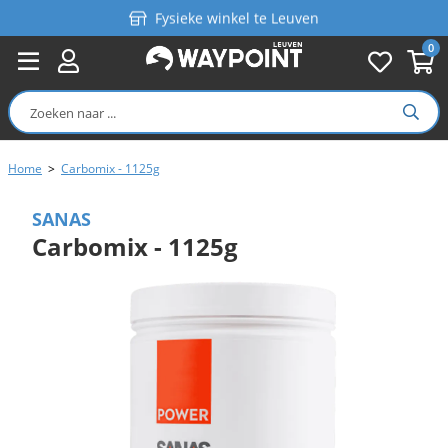
Fysieke winkel te Leuven
0
Persoonlijk advies
Gratis verzending in België vanaf €99
Home
>
Carbomix - 1125g
SANAS
Carbomix - 1125g