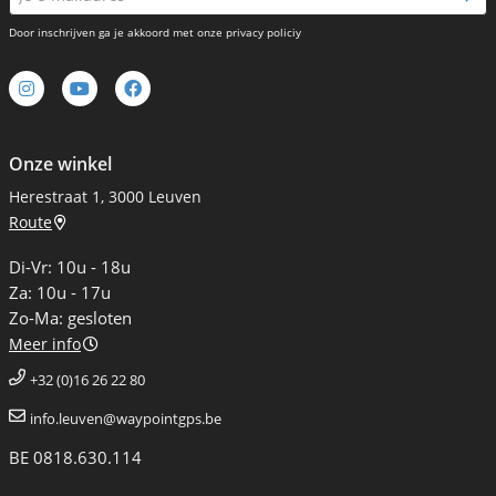
Door inschrijven ga je akkoord met onze privacy policiy
Onze winkel
Herestraat 1, 3000 Leuven
Route
Di-Vr: 10u - 18u
Za: 10u - 17u
Zo-Ma: gesloten
Meer info
+32 (0)16 26 22 80
info.leuven@waypointgps.be
BE 0818.630.114