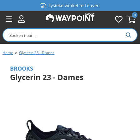
Fysieke winkel te Leuven
0
Persoonlijk advies
Gratis verzending in België vanaf €99
Home
>
Glycerin 23 - Dames
BROOKS
Glycerin 23 - Dames