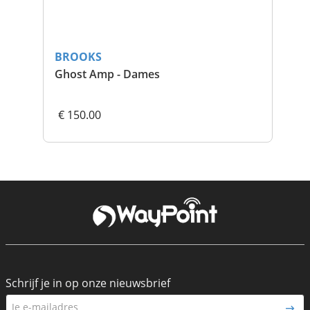
BROOKS
BR
Ghost Amp - Dames
Gh
€ 150.00
€ 
Schrijf je in op onze nieuwsbrief