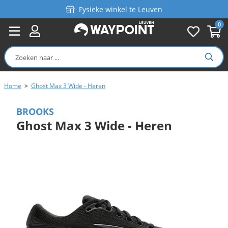
Fysieke winkel te Leuven
0
Persoonlijk advies
Gratis verzending in België vanaf €99
Home
>
Ghost Max 3 Wide - Heren
BROOKS
Ghost Max 3 Wide - Heren