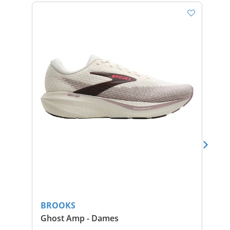
BROOKS
BR
Ghost Amp - Dames
Gh