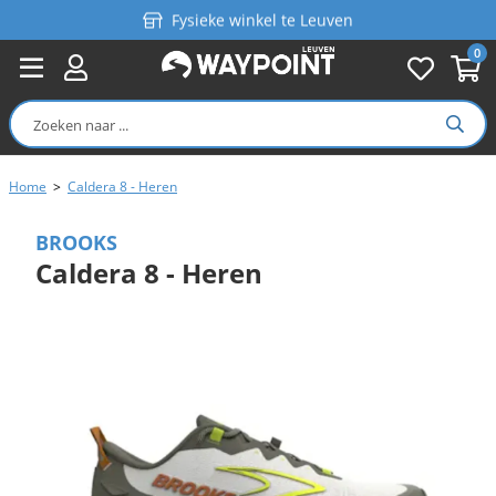
Fysieke winkel te Leuven
0
Persoonlijk advies
Gratis verzending in België vanaf €99
Home
>
Caldera 8 - Heren
BROOKS
Caldera 8 - Heren