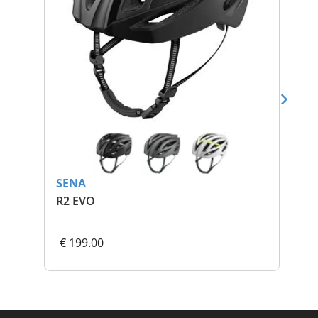
SENA
SE
R2 EVO
Se
€ 199.00
€ 