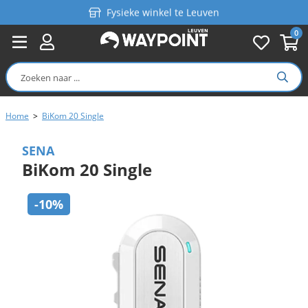
Fysieke winkel te Leuven
0
Persoonlijk advies
Gratis verzending in België vanaf €99
Home
>
BiKom 20 Single
SENA
BiKom 20 Single
-10%