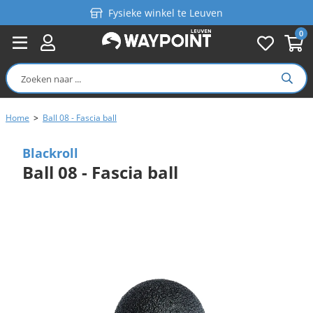
Fysieke winkel te Leuven
0
Persoonlijk advies
Gratis verzending in België vanaf €99
Home
>
Ball 08 - Fascia ball
Blackroll
Ball 08 - Fascia ball