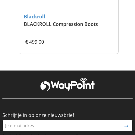
Blackroll
Bla
BLACKROLL Compression Boots
Min
€ 499.00
€ 
Schrijf je in op onze nieuwsbrief