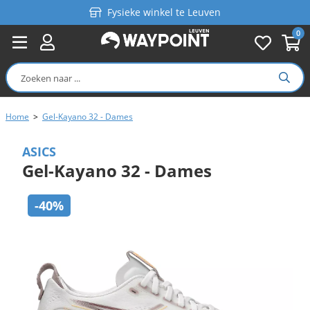
Fysieke winkel te Leuven
0
Persoonlijk advies
Gratis verzending in België vanaf €99
Home
>
Gel-Kayano 32 - Dames
ASICS
Gel-Kayano 32 - Dames
-40%