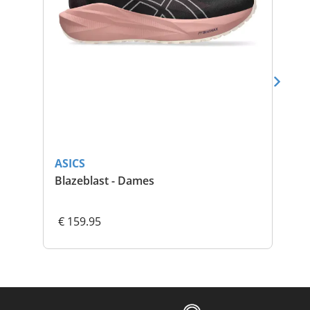
ASICS
AS
Blazeblast - Dames
Bla
€ 159.95
€ 