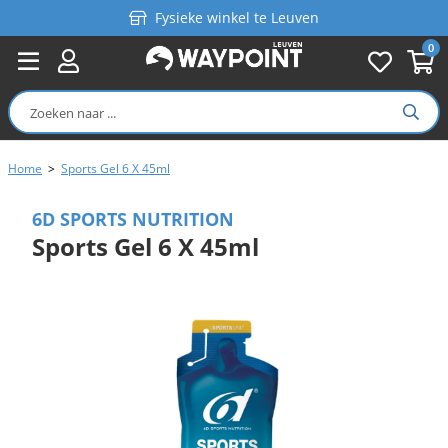
Fysieke winkel te Leuven
0
Persoonlijk advies
Gratis verzending in België vanaf €99
Home
>
Sports Gel 6 X 45ml
6D SPORTS NUTRITION
Sports Gel 6 X 45ml