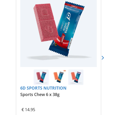
6D SPORTS NUTRITION
6D
Sports Chew 6 x 38g
Pro
€ 14.95
€ 